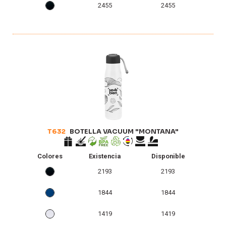
2455
2455
T632
BOTELLA VACUUM "MONTANA"
Colores
Existencia
Disponible
2193
2193
1844
1844
1419
1419