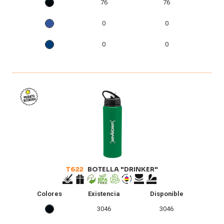
76
76
0
0
0
0
T622
BOTELLA "DRINKER"
Colores
Existencia
Disponible
3046
3046