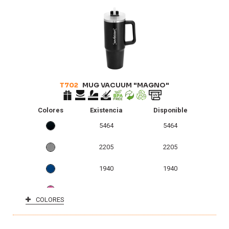
T702
MUG VACUUM "MAGNO"
Colores
Existencia
Disponible
5464
5464
2205
2205
1940
1940
472
472
COLORES
0
0