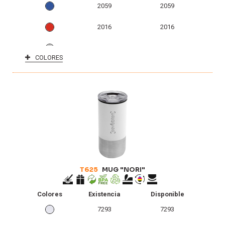
2059
2059
2016
2016
1517
1517
COLORES
665
665
T625
MUG "NORI"
Colores
Existencia
Disponible
7293
7293