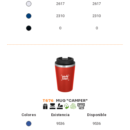
2617
2617
2310
2310
0
0
T676
MUG "CAMPER"
Colores
Existencia
Disponible
9536
9536