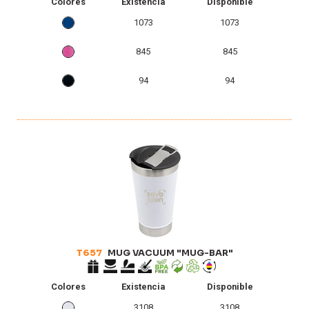
Colores
Existencia
Disponible
1073
1073
845
845
94
94
T657
MUG VACUUM "MUG-BAR"
Colores
Existencia
Disponible
3108
3108