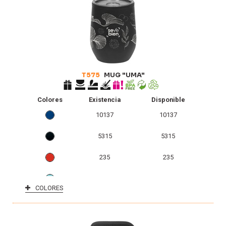
T575
MUG "UMA"
Colores
Existencia
Disponible
10137
10137
5315
5315
235
235
181
181
COLORES
54
54
0
0