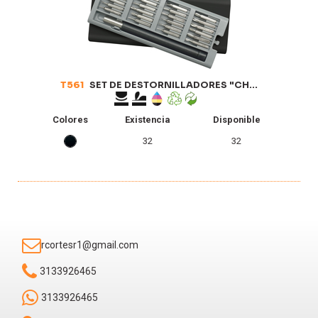
T561
SET DE DESTORNILLADORES "CH...
Colores
Existencia
Disponible
32
32
rcortesr1@gmail.com
3133926465
3133926465