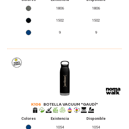
1806
1806
1502
1502
9
9
K106
BOTELLA VACUUM "GAUDÍ"
Colores
Existencia
Disponible
1054
1054