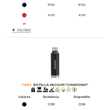
8760
8760
4109
4109
1823
1823
COLORES
1
1
0
0
T669
BOTELLA VACUUM "CHAMONIX"
Colores
Existencia
Disponible
2288
2288