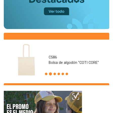
NOVEDADES
C586
Bolsa de algodón "COTI CORE"
Anterior
Proxima