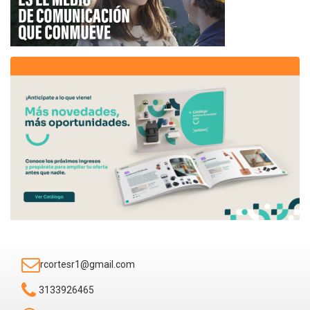
CATÁLOGO
rcortesr1@gmail.com
3133926465